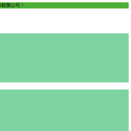
殺菌公司！