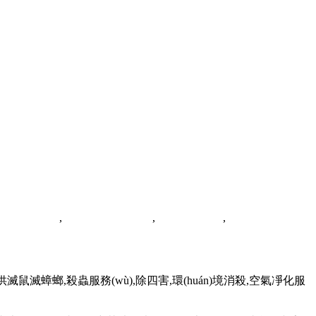
紅河白蟻防治
,
昆明臭蟲防治公司
,
昆明蟑螂防治
,
云南滅四害服務
滅鼠滅蟑螂,殺蟲服務(wù),除四害,環(huán)境消殺,空氣凈化服