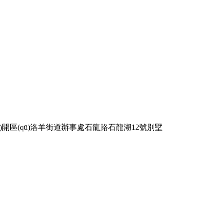
jīng)開區(qū)洛羊街道辦事處石龍路石龍湖12號別墅