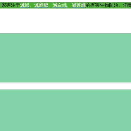
是一家專注于
滅鼠
、
滅蟑螂
、
滅白蟻
、
滅蒼蠅
的有害生物防治、消毒