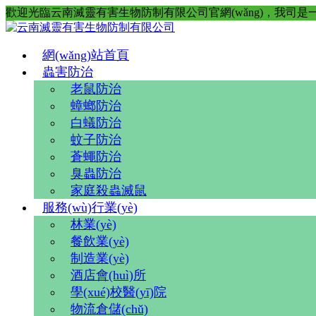
歡迎光臨云南滅靈有害生物防制有限公司官網(wǎng)，我司
網(wǎng)站首頁
蟲害防治
老鼠防治
蟑螂防治
白蟻防治
蚊子防治
蒼蠅防治
臭蟲防治
家庭殺蟲滅鼠
服務(wù)行業(yè)
林業(yè)
餐飲業(yè)
制造業(yè)
酒店會(huì)所
學(xué)校醫(yī)院
物流倉儲(chǔ)